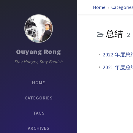
Home
Categorie
总结
2
Ouyang Rong
2022 年度总
Stay Hungry, Stay Foolish.
2021 年度总
HOME
CATEGORIES
TAGS
ARCHIVES