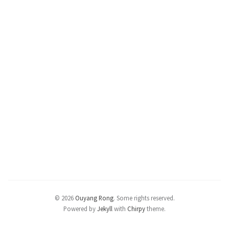
© 2026
Ouyang Rong
.
Some rights reserved.
Powered by
Jekyll
with
Chirpy
theme.