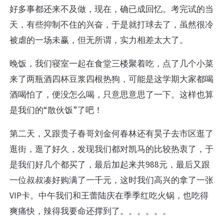
好多事都还来不及做，现在，确已成回忆。考完试的当
天，有些抑制不住的兴奋，于是就打球去了，虽然很冷
被虐的一场未赢，但无所谓，实力相差太大了。
晚饭，我们寝室一起在食堂三楼聚着吃，点了几个小菜
来了两瓶酒四杯豆浆四根热狗，可能是这学期大家都喝
酒喝怕了，便没怎么喝，只意思意思了一下。这样也算
是我们的“散伙饭”了吧！
第二天，又跟贵子春哥刘金何春林还有昊子去市区逛了
逛街，逛了好久，发现我们都对凯马的比较热衷了，于
是我们好几个都买了，最后加起来共988元，最后又跟
一位叔叔凑好购满了一千元，这时我们高兴的拿了一张
VIP卡。中午我们和王蕾陆庆在季季红吃火锅，也吃得
爽痛快，辣得我要命还撑到了。。。。。。