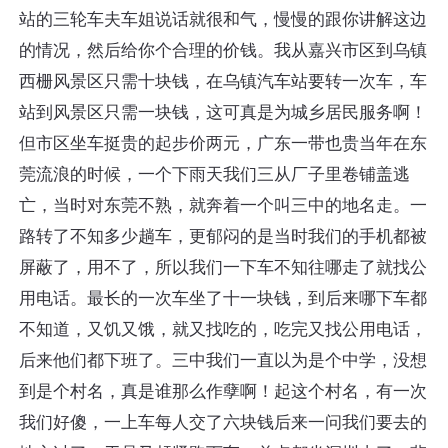
站的三轮车夫车姐说话就很和气，慢慢的跟你讲解这边
的情况，然后给你个合理的价钱。我从嘉兴市区到乌镇
西栅风景区只需十块钱，在乌镇汽车站要转一次车，车
站到风景区只需一块钱，这可真是为城乡居民服务啊！
但市区坐车挺贵的起步价两元，广东一带也贵当年在东
莞流浪的时候，一个下雨天我们三从厂子里卷铺盖逃
亡，当时对东莞不熟，就奔着一个叫三中的地名走。一
路转了不知多少趟车，更郁闷的是当时我们的手机都被
屏蔽了，用不了，所以我们一下车不知往哪走了就找公
用电话。最长的一次车坐了十一块钱，到后来哪下车都
不知道，又饥又饿，就又找吃的，吃完又找公用电话，
后来他们都下班了。三中我们一直以为是个中学，没想
到是个村名，真是谁那么作孽啊！起这个村名，有一次
我们好傻，一上车每人交了六块钱后来一问我们要去的