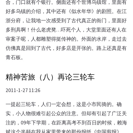
合，门口就有个银行。侧面还有个世博乌镇馆，里面有
好多乌镇的介绍，其中还有《似水年华》的剧照。在江
浙分府，让我地一次感受到了古代真正的衙门，里面好
多刑具啊！什么老虎凳…吓死个人，大堂里面还有人在
审案子呢，人都雕塑得挺传神的。外面的水岸，走过去
仿佛真是回到了古代，好多店是开张的。路上还真是有
青石板。
精神苦旅（八）再论三轮车
2011-1-27 11:26
一提起三轮车，人们一定会想，这是小市民骑的。确
实，小人物很难引起公众的注意。但却有引起了广泛关
注的，09年下学期，在距离高考不到百日的时候，赖海
斌这个半颠在我从家里带来的那份报纸《中国剪报》