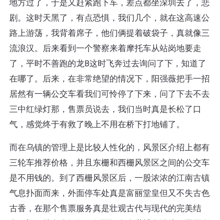
地方过了，于是又赶紧跑下车，差点都坐深圳去了，悲
剧。这时天黑了，有点恐惧，我们几个，就在这高速公
路上游荡，我背着席子，他们俩提着破袋子，真就像三
流浪汉。后来看到一个警察来着摩托车从站岗地要走
了，平时不善跑的龙B这时飞奔过去询问了下，知道了
在哪了。后来，在非常绝望的情况下，阳强薇把手一招
居然有一辆公交车看我们可怜停了下来，问了下去不去
三中红绿灯那，售票员说去，我们当时真是长松了口
气，感觉终于有救了晚上不用在桥下打地铺了。
而在乌镇的管理上是比较人性化的，风景区介绍上都有
三轮车推荐价格，并且东栅和西栅风景区之间的公交车
是不用钱的。到了西栅风景区后，一股浓浓的江南古镇
气息扑面而来，外面停车处真是富丽堂皇但又不失古色
古香，在那个售票服务真是壮观古代与现代的完美结