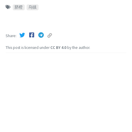
脐橙
乌镇
Share
This post is licensed under
CC BY 4.0
by the author.