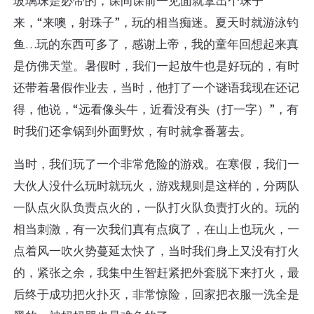
玻璃珠是必带的，课间课前一见面就拿出个珠子
来，“来噢，射珠子”，玩的相当痴迷。夏天时就游泳钓
鱼…玩的东西可多了，感谢上帝，我的童年回想起来真
是仿佛天堂。暑假时，我们一起放牛也是好玩的，有时
还带着暑假作业去，当时，他打了一个谜语我现在还记
得，他说，“远看像头牛，近看没有头（打一字）”，有
时我们还拿锅到外面野炊，有时就拿番薯去。
当时，我们玩了一个非常危险的游戏。在寒假，我们一
大伙人没什么玩时就玩火，游戏规则是这样的，分两队
一队点火队负责点火的，一队打火队负责打火的。玩的
相当刺激，有一次我们真有点疯了，在山上也玩火，一
点着风一吹火势蔓延太快了，当时我们身上又没有打火
的，紧张之余，我集中生智赶紧把外套脱下来打火，最
后终于成功把火扑灭，非常惊险，回家把衣服一洗全是