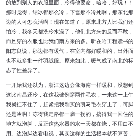
的放到别人的衣服里面，冷得他要命，哈哈，好玩！！
那时觉得，结冰都那么冷，下雪那不冷死啊，那东北那
边的人可怎么活啊！现在知道了，原来北方人比我们还
怕冷，我冬天都洗冷水澡了，他们北方来的反而不敢，
而且穿的衣服也比我们南方来的多。听在哈工程读书的
阳志良说，那边都有暖气，在室内都好暖和的，出外面
也不就多批一件羽绒服。原来如此，暖气成了南北的标
志了性差异了。
一开始我还以为，浙江这边会像海南一样暖和，没想到
这比南昌还冷，在这我破例穿两件毛衣，一来这一上午
我就扛不住了，赶紧把我刚买的凯马毛衣穿上了，可脚
还是冷啊！冻得我走路都一瘸一拐的，搞得我一回住的
地方就泡脚，反正这热水器的水一天都在烧，不用白不
用。边泡脚边看电视，其实这样的生活根本就不算苦，