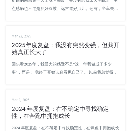
所谓的南昌第一大山脉－梅岭，并没有给我太大的惊奇，有
点感触也不过是那好汉坡、远古道好点儿。还有，坐车去的
时候，上山的路又陡又弯，坐在车上受着向心力的影响，摇
摇摆摆的，也怪难受的，看那司机的姿势，唉～好没安全
感。他还说，放心，路我熟，所以我开得快，都老手了，你
Mar 22, 2025
看，那开小车的还羡慕我们开面的讷，哼～听了顿时崩
2025年度复盘：我没有突然变强，但我开
溃。。。 到那主风景区后，就感觉很一般，还叫“小庐山”，
始真正长大了
真受不了。更好笑的是，那司机还...
回头看2025年，我最大的感受不是“这一年我做成了多少
事”，而是： 我终于开始认真看见自己了。 以前我总觉得，
成长应该是很明显的：绩效更好、收入更高、粉丝更多、项
目更大、影响力更强。可这一年走下来，我越来越发现，真
正的成长往往不是外界一眼能看见的，而是一个人慢慢把自
Mar 9, 2025
己从模糊、分散和焦虑里拉出来，开始知道自己在干什么、
2024 年度复盘：在不确定中寻找确定
为什么而干、又该往哪里走。 如果只看结果，2025年并不算
性，在奔跑中拥抱成长
漂亮。可如果...
2024 年度复盘：在不确定中寻找确定性，在奔跑中拥抱成长