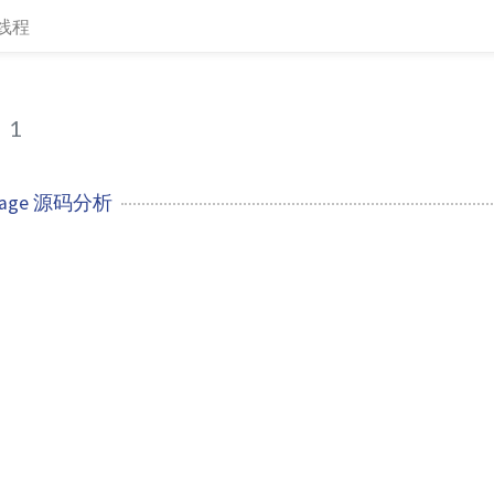
线程
1
Image 源码分析