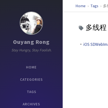
Home
Tags
多
多线程
Ouyang Rong
iOS SDWeb
Stay Hungry, Stay Foolish.
HOME
CATEGORIES
TAGS
ARCHIVES