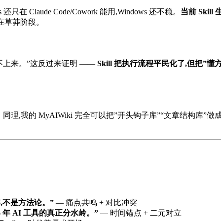
ds 还只在 Claude Code/Cowork 能用,Windows 还不稳。
当前 Skil
都还在草莽阶段。
问时答不上来。”这反过来证明 ——
Skill 把执行流程平民化了,但把”
。同理,我的 MyAIWiki 完全可以把”开头钩子库”“文章结构库”做成 Sk
字,不是方法论。”
— 痛点共鸣 + 对比冲突
26 年 AI 工具的真正分水岭。”
— 时间锚点 + 二元对立