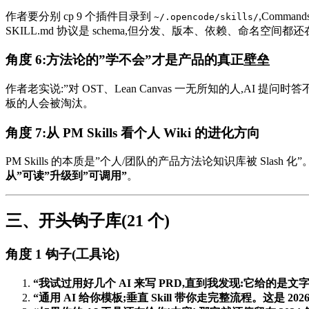
作者要分别 cp 9 个插件目录到
,Comman
~/.opencode/skills/
SKILL.md 协议是 schema,但分发、版本、依赖、命名空间
角度 6:方法论的”学不会”才是产品的真正壁垒
作者老实说:”对 OST、Lean Canvas 一无所知的人,AI 提
板的人会被淘汰。
角度 7:从 PM Skills 看个人 Wiki 的进化方向
PM Skills 的本质是”个人/团队的产品方法论知识库被 Slash 化”
从”可读”升级到”可调用”
。
三、开头钩子库(21 个)
角度 1 钩子(工具论)
“我试过用好几个 AI 来写 PRD,直到我发现:它给的是文
“通用 AI 给你模板;垂直 Skill 带你走完整流程。这是 20