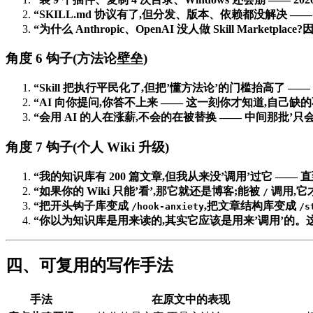
“SKILL.md 协议有了,但分发、版本、依赖都没解决 —— Sk
“为什么 Anthropic、OpenAI 没人做 Skill Marketpl
角度 6 钩子(方法论壁垒)
“Skill 把执行平民化了,但把’懂方法论’的门槛抬高了 ——
“AI 向你提问,你答不上来 —— 这一刻你才知道,自己缺
“会用 AI 的人在涨薪,不会的在被替换 —— 中间那批’只
角度 7 钩子(个人 Wiki 升级)
“我的知识库有 200 篇文章,但我从来没’调用’过它 —— 直到我看
“如果你的 Wiki 只能’看’,那它就还是博客;能被
调用,它才
/
“把开头钩子库变成
,把文章结构库变成
/hook-anxiety
/s
“你以为知识库是用来读的,其实它应该是用来’调用’的。这
四、可复用的写作手法
手法
在原文中的表现