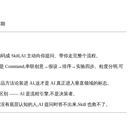
周期
论编码成 Skill,AI 主动向你提问、带你走完整个流程。
是 Command,串联创意→假设→排序→实验四步。粒度分明,可
city 等几十年的产品方法论装进 AI,这才是 AI 真正进入垂直领域的标志。
区别 —— AI 是流程引擎,不是决策者。
— 没有底层认知的人,AI 提问时答不出来,Skill 也救不了。