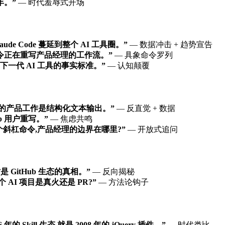
年。”
— 时代羞辱式开场
 Claude Code 蔓延到整个 AI 工具圈。”
— 数据冲击 + 趋势宣告
令正在重写产品经理的工作流。”
— 具象命令罗列
其实它是下一代 AI 工具的事实标准。”
— 认知颠覆
 的产品工作是结构化文本输出。”
— 反直觉 + 数据
b 用户重写。”
— 焦虑共鸣
 都装进一个斜杠命令,产品经理的边界在哪里?”
— 开放式追问
是 GitHub 生态的真相。”
— 反向揭秘
I 项目是真火还是 PR?”
— 方法论钩子
的 Skill 生态,就是 2008 年的 jQuery 插件。”
— 时代类比