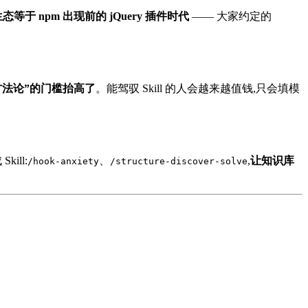
l 生态等于 npm 出现前的 jQuery 插件时代
—— 大家约定的
懂方法论”的门槛抬高了
。能驾驭 Skill 的人会越来越值钱,只会填模
ill:
、
,
让知识库
/hook-anxiety
/structure-discover-solve