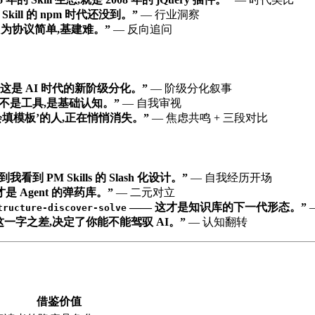
ill 的 npm 时代还没到。”
— 行业洞察
ace?因为协议简单,基建难。”
— 反向追问
 这是 AI 时代的新阶级分化。”
— 阶级分化叙事
的不是工具,是基础认知。”
— 自我审视
会填模板’的人,正在悄悄消失。”
— 焦虑共鸣 + 三段对比
到 PM Skills 的 Slash 化设计。”
— 自我经历开场
是 Agent 的弹药库。”
— 二元对立
—— 这才是知识库的下一代形态。”
tructure-discover-solve
一字之差,决定了你能不能驾驭 AI。”
— 认知翻转
借鉴价值