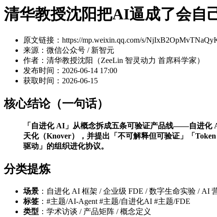
清华教授沈阳把AI逼成了会自
原文链接：https://mp.weixin.qq.com/s/NjIxB2OpMvTNaQy
来源：微信公众号 / 新智元
作者：清华教授沈阳（ZeeLin 智灵动力 首席科学家）
发布时间：2026-06-14 17:00
获取时间：2026-06-15
核心结论（一句话）
「自进化 AI」从概念拆成五条可验证产品线——自进化 AI 框架
天化（Knover），并提出「不可解释但可验证」「To
驱动」的组织进化协议。
分类提炼
场景
：自进化 AI 框架 / 企业级 FDE / 数字生命实验 / AI 营
标签
：#主题/AI-Agent #主题/自进化AI #主题/FDE
类型
：学术访谈 / 产品矩阵 / 概念定义