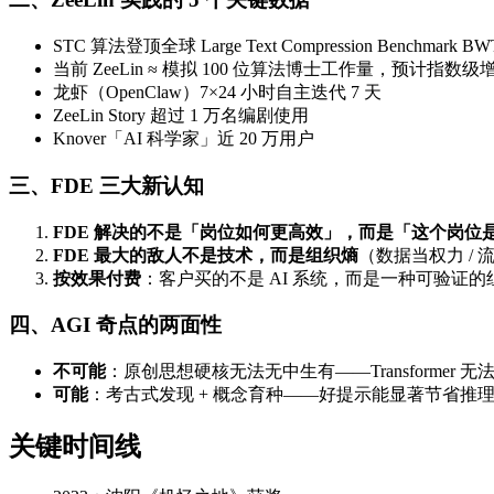
STC 算法登顶全球 Large Text Compression Benchm
当前 ZeeLin ≈ 模拟 100 位算法博士工作量，预计指数
龙虾（OpenClaw）7×24 小时自主迭代 7 天
ZeeLin Story 超过 1 万名编剧使用
Knover「AI 科学家」近 20 万用户
三、FDE 三大新认知
FDE 解决的不是「岗位如何更高效」，而是「这个岗位
FDE 最大的敌人不是技术，而是组织熵
（数据当权力 / 
按效果付费
：客户买的不是 AI 系统，而是一种可验证
四、AGI 奇点的两面性
不可能
：原创思想硬核无法无中生有——Transforme
可能
：考古式发现 + 概念育种——好提示能显著节省
关键时间线