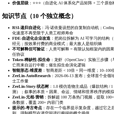
价值层级
：⭐⭐⭐（自进化 AI 体系化产品矩阵 + 三个原创
知识节点（10 个独立概念）
RSI-递归自进化
：冯·诺依曼设想的自复制自动机；Codin
化速度不再受限于人类工程师寿命
FDE-自进化企业改造
：把岗位拆解为 AI 可学习的结构（接
经元；按效果付费的商业模式；最大敌人是组织熵
不可解释但可验证
：人类可解释 = 有限认知框架内的因
任协议
Token-稀缺性-拟生命
：龙虾（OpenClaw）实验三步骤（
亡而来自运行中断；催生拟生命演化逻辑
智能形态-维度差
：智商差距 < 10倍 = 同一维度；10
ZeeLin-AutoResearch
：2026-06-13 发布；全球首个
士工作量
ZeeLin-Story-状态树
：1.0 模仿造物主成品（爆款结构 / 
测）；叙事的本质 = 因果、命运、情绪和世界秩序的模
ZeeLin-元相-营销
：拆解超 100 万条热门视频，提取 100
条数据，覆盖 200+ 内容门类
提示的-考古奇点
：存在一个临界提示复杂度，越过它之
则，强制模型在潜空间进行极端的概念插值