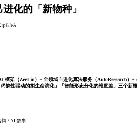
己进化的「新物种」
KrpBJeA
（ZeeLin）+ 全领域自进化算法服务（AutoResearch）+ A
ken 稀缺性驱动的拟生命演化」「智能形态分化的维度差」三个新概
销 / AI 叙事