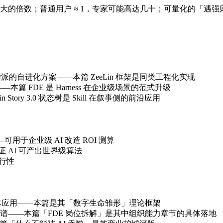
大的倍数；普通用户 ≈ 1，专家可能高达几十；可量化的「遇强
ll / SkillOpt 三学派的自进化方案——本篇 ZeeLin 框架是同类工程化实现
程化基础——本篇 FDE 是 Harness 在企业级场景的范式升级
Lin Story 3.0 状态树是 Skill 在叙事侧的前沿应用
可用于企业级 AI 改造 ROI 测算
验证 AI 可产出世界级算法
可行性
龙虾）的具体应用——本篇是其「数字生命雏形」理论框架
构师能力图谱——本篇「FDE 岗位拆解」是其中组织能力章节的具体落地