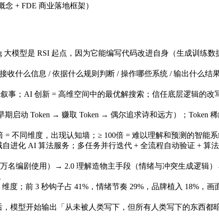
概念 + FDE 商业落地框架）
g 大模型是 RSI 起点，因为它能编写代码改进自身（生成训练数据
收什么信息 / 依据什么规则判断 / 操作哪些系统 / 输出什么结果 
果叙事；AI 创新 = 高维空间中的最优解搜索；信任底层逻辑的改
早期启动 Token → 赚取 Token → 偶尔追求诗和远方）；
–100倍 = 不同维度，出现认知墙；≥ 100倍 = 难以理解和预测
全领域自进化 AI 算法服务；多任务并行迭代 + 全流程自动验证 + 算
1 万名编剧使用）→ 2.0 理解造物主手段（情绪与冲突生成逻辑）→ 3
拟
+ 维度；前 3 秒钩子占 41%，情绪节奏 29%，品牌植入 18%
后，模型开始输出「从未被人类写下，但所有人类写下的东西都