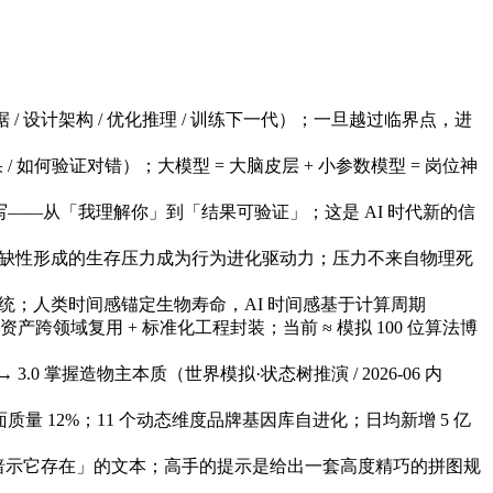
 / 设计架构 / 优化推理 / 训练下一代）；一旦越过临界点，进
/ 如何验证对错）；大模型 = 大脑皮层 + 小参数模型 = 岗位神
写——从「我理解你」到「结果可验证」；这是 AI 时代新的信
Token 稀缺性形成的生存压力成为行为进化驱动力；压力不来自物理死
的智能系统；人类时间感锚定生物寿命，AI 时间感基于计算周期
法资产跨领域复用 + 标准化工程封装；当前 ≈ 模拟 100 位算法博
.0 掌握造物主本质（世界模拟·状态树推演 / 2026-06 内
，画面质量 12%；11 个动态维度品牌基因库自进化；日均新增 5 亿
暗示它存在」的文本；高手的提示是给出一套高度精巧的拼图规