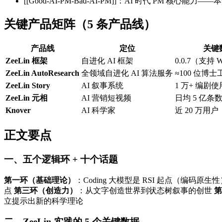
[[Good-AI-PM-Bad-AI-PM]]：AI 时代 PM 核
关键产品矩阵（5 条产品线）
产品线
定位
关键
ZeeLin 框架
自进化 AI 框架
0.0.7（支持 W
ZeeLin AutoResearch
全领域自进化 AI 算法服务
≈100 位博
ZeeLin Story
AI 叙事系统
1 万+ 编剧使
ZeeLin 元相
AI 营销短视频
日均 5 亿条
Knover
AI 科学家
近 20 万用户
正文要点
一、五个逻辑环 + 十个话题
第一环（基础理论）
：Coding 大模型是 RSI 起点（编码
点
第三环（创造力）
：从文字创造世界到状态树叙事的创世
第
立提示出新的科学理论
二、ZeeLin 实践的 5 个关键数据