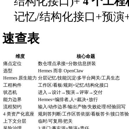
结构化接口)+
4 个工
记忆/结构化接口+预演
速查表
维度
核心命题
痛点定位
数仓埋点承接=分散信息拼装
选型
Hermes 而非 OpenClaw
Hermes 原生能力
分层记忆/技能沉淀/多平台网关/工具生态
工程构件
工作区/看板/规则+记忆/结构化接口
状态机
进入→设计→预演→评审→交付
能力边界
Hermes=编排者,人=裁决+放行
流程契约
输入/动作边界/输出产物/失败处理/经验回写
4 类资产化底座
规则答判断/工作区答依据/看板答卡/接口答
上下文分层
临时/可复用/把关
风险治理
3 道门:事实源+预演+责任