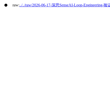
raw:
../../raw/2026-06-17-深思SenseAI-Loop-Engineeri