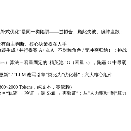
badcase 找补式优化”是同一类陷阱——过拟合、顾此失彼、臃肿发散；
nt 没有自主判断、核心决策权在人手
成 / 并行提案 A+ & A− 不对称角色 / 无冲突归纳）；挑战
前沿集合（Frontier）算法 = 容量固定的”精英池” G（容量 k），跑赢 G 中最弱
更新” / “LLM 改写引擎”类比为”优化器”；六大核心组件
d（300~2000 Tokens，纯文本，零依赖）
= “轨迹 → 验证 → 调 Skill → 再验证”；从”人力驱动”到”算力