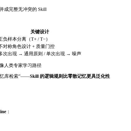
完整无冲突的 Skill
关键设计
正负样本分离（T+ / T−）
不对称角色设计 + 质量门控
多次出现 → 通用原则 / 单次出现 → 噪声
—像人类专家学习路径
忆库检索”——
Skill 的逻辑规则比零散记忆更具泛化性
ine
：