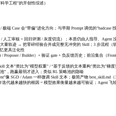
升级到”科学工程”的开创性综述）
性 / 极端 Case 会”带偏”进化方向；与早期 Prompt 调优的”
/ 人工审核 + 回归评测 / 灰度切流）；本质仍由人指导、Age
轨迹 → 把零碎经验合并成完整无冲突的 Skill；3 步流程（轨迹生
记忆更具泛化性
ecutor / Proposer / Builder）+ 验证 gate + 负反馈历史；
ill 文本”类比为”模型权重” / “基于反馈的文本重构”类比为”梯度
精英池”，跑赢最弱才进入；类似 RL 策略池的隐喻
像 SGD / Adam 一样微调 Skill 文本；极简产物 best_skill.m
 2026 年迭代越来越快的根因 = 模型效果衡量越来越可验证；Agent 飞轮 