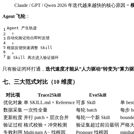
Claude / GPT / Qwen 2026 年迭代越来越快的核心原因 =
Agent 飞轮
：
Agent 产生轨迹

1

  ↓

2

自动化验证给出即时反馈

3

4

  ↓

5

根据反馈快速调整 Skill

6

  ↓

只有验证闭环打通，
迭代速度才能从”人力驱动”转变为”算力驱
七、三大范式对比（10 维度）
对比项
Trace2Skill
EvoSkill
优化对象
单 SKILL.md + Reference
可多 Skill
单 best
数据采集
一次性全量
每轮 batch
每步 ba
更新粒度
并行 patch + 层次合并
每轮一个新 Skill
boun
验证过程
格式校验 + 冲突检测
验证集超过前沿最弱
严格
失败利用
Multi-turn A− 找根因
Proposer 找根因
minib