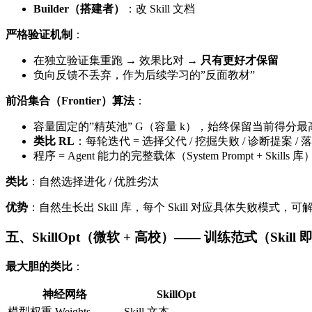
Builder（搭建者）
：改 Skill 文档
严格验证机制
：
在独立验证集重跑 → 效果比对 →
只有更好才保留
负向反馈不丢弃，作为后续学习的”反面教材”
前沿集合（Frontier）算法
：
容量固定的”精英池” G（容量 k），始终保留当前得分最高
类比 RL
：每轮迭代 = 选择父代 / 挖掘失败 / 诊断提案 / 
程序 = Agent 能力的完整载体（System Prompt + Skills 库）
类比
：自然选择进化 / 优胜劣汰
优势
：自然生长出 Skill 库，每个 Skill 对应具体失败模式，
五、SkillOpt（微软 + 高校）—— 训练范式（Skill
最大胆的类比
：
神经网络
SkillOpt
模型权重 Weights
Skill 文本