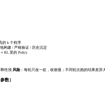
的 k 个程序
落地构建 / 严格验证 / 历史沉淀
≈ RL 里的 Policy
可解释性强
风险
：每轮只改一处，收敛慢；不同轮次跑的结果差异
 即参数）