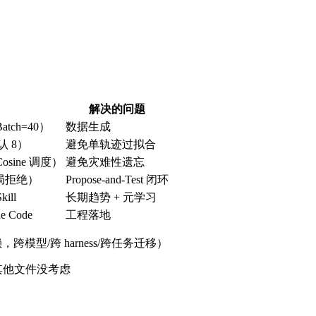
解决的问题
Batch=40）
数据生成
默认 8）
避免单轨迹过拟合
（Cosine 调度）
避免灾难性遗忘
局拒绝）
Propose-and-Test 闭环
ill
长期趋势 + 元学习
de Code
工程落地
赖，跨模型/跨 harness/跨任务迁移）
s 等其他文件没考虑