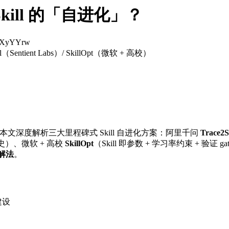
ill 的「自进化」？
0XyYYrw
ntient Labs）/ SkillOpt（微软 + 高校）
本文深度解析三大里程碑式 Skill 自进化方案：阿里千问
Trace2Sk
历史）、微软 + 高校
SkillOpt
（Skill 即参数 + 学习率约束 + 验证 g
的解法
。
系建设