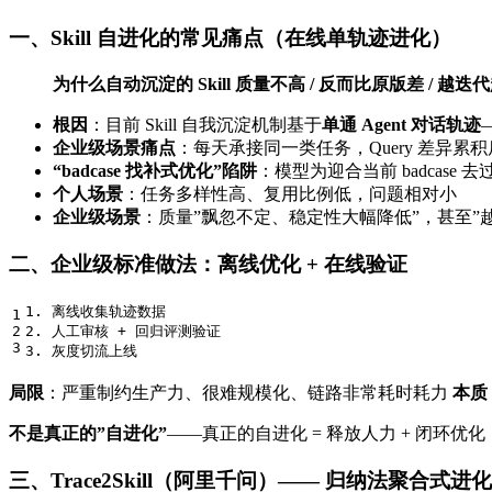
一、Skill 自进化的常见痛点（在线单轨迹进化）
为什么自动沉淀的 Skill 质量不高 / 反而比原版差 / 越
根因
：目前 Skill 自我沉淀机制基于
单通 Agent 对话轨迹
企业级场景痛点
：每天承接同一类任务，Query 差异累
“badcase 找补式优化”陷阱
：模型为迎合当前 badcase
个人场景
：任务多样性高、复用比例低，问题相对小
企业级场景
：质量”飘忽不定、稳定性大幅降低”，甚至”
二、企业级标准做法：离线优化 + 在线验证
1. 离线收集轨迹数据

1

2

2. 人工审核 + 回归评测验证

局限
：严重制约生产力、很难规模化、链路非常耗时耗力
本质
不是真正的”自进化”
——真正的自进化 = 释放人力 + 闭环优化
三、Trace2Skill（阿里千问）—— 归纳法聚合式进化