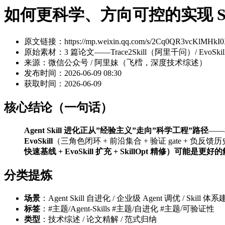
如何更科学、方向可控的实现 Sk
原文链接：https://mp.weixin.qq.com/s/2Cq0QR3vcKlMHkI
原始素材：3 篇论文——Trace2Skill（阿里千问）/ EvoSkill（Se
来源：微信公众号 / 阿里妹（飞樰，深度技术综述）
发布时间：2026-06-09 08:30
获取时间：2026-06-09
核心结论（一句话）
Agent Skill 进化正从”经验主义”走向”科学工程”路径
——
EvoSkill
（三角色闭环 + 前沿集合 + 验证 gate + 负反馈
快速基线 + EvoSkill 扩充 + SkillOpt 精修）可能是更好
分类提炼
场景
：Agent Skill 自进化 / 企业级 Agent 调优 / Skill 体
标签
：#主题/Agent-Skills #主题/自进化 #主题/可验证性
类型
：技术综述 / 论文精解 / 范式归纳