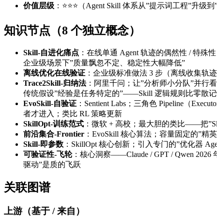
价值层级
：⭐⭐⭐（Agent Skill 体系从”提示词工程”
知识节点（8 个独立概念）
Skill-自进化痛点
：在线单通 Agent 轨迹的偶然性 / 特殊
企业级场景下”质量飘忽不定、稳定性大幅降低”
离线优化在线验证
：企业级标准做法 3 步（离线收集轨迹 
Trace2Skill-归纳法
：阿里千问；让”分析师小分队”并行看大量
传统假设”经验是任务特定的”——Skill 逻辑规则比零散
EvoSkill-自验证
：Sentient Labs；三角色 Pipeline（Ex
者才进入；类比 RL 策略更新
SkillOpt-训练范式
：微软 + 高校；最大胆的类比——把”Sk
前沿集合-Frontier
：EvoSkill 核心算法；容量固定的”
Skill-即参数
：SkillOpt 核心创新；引入专门的”优化器 Agent”
可验证性-飞轮
：核心洞察——Claude / GPT / Qwen
驱动”是质的飞跃
关联图谱
上游（基于 / 来自）