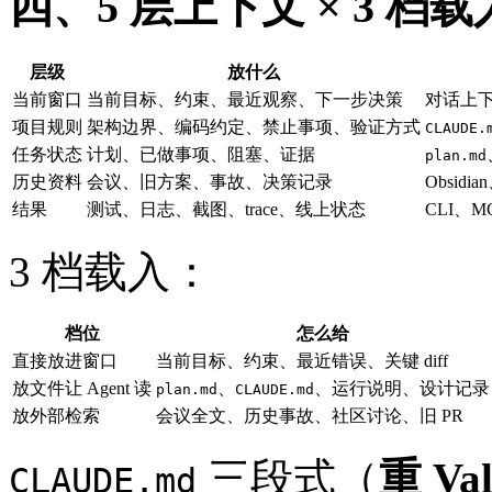
四、5 层上下文 × 3 档载
层级
放什么
当前窗口
当前目标、约束、最近观察、下一步决策
对话上
项目规则
架构边界、编码约定、禁止事项、验证方式
CLAUDE.
任务状态
计划、已做事项、阻塞、证据
plan.md
历史资料
会议、旧方案、事故、决策记录
Obsidi
结果
测试、日志、截图、trace、线上状态
CLI、MC
3 档载入：
档位
怎么给
直接放进窗口
当前目标、约束、最近错误、关键 diff
放文件让 Agent 读
、
、运行说明、设计记录
plan.md
CLAUDE.md
放外部检索
会议全文、历史事故、社区讨论、旧 PR
三段式（
重 Val
CLAUDE.md