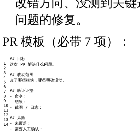
改错方向、没测到关键逻辑
问题的修复。
PR 模板（必带 7 项）：
## 目标
1


这次 PR 解决什么问题。

2

3

## 改动范围
4


改了哪些模块，哪些明确没动。

5

6

## 验证证据
7

8

-
9

-
10

-
 截图 / 日志：

11

12

## 风险
13

-
-