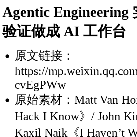
Agentic Engine
验证做成 AI 工作台
原文链接：
https://mp.weixin.qq.
cvEgPWw
原始素材：Matt Van Horn《
Hack I Know》/ John K
Kaxil Naik《I Haven’t Wr