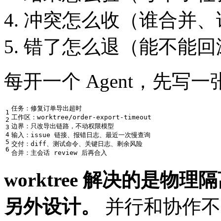
冲突怎么收（谁合并、谁 
错了怎么退（能不能回
每开一个 Agent，先写一
任务：修复订单导出超时

1

工作区：worktree/order-export-timeout

2

边界：只改导出链路，不动权限模型

3

4

输入：issue 链接、报错日志、最近一次慢查询

5

交付：diff、测试命令、关键日志、剩余风险

worktree 解决的是
另外设计。
并行和协作不