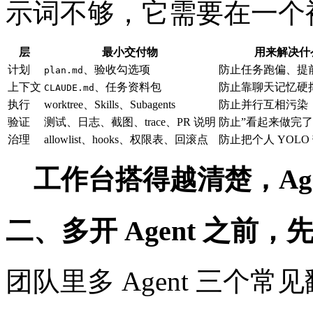
示词不够，它需要在一个
层
最小交付物
用来解决什
计划
、验收勾选项
防止任务跑偏、提
plan.md
上下文
、任务资料包
防止靠聊天记忆硬
CLAUDE.md
执行
worktree、Skills、Subagents
防止并行互相污染
验证
测试、日志、截图、trace、PR 说明
防止”看起来做完了
治理
allowlist、hooks、权限表、回滚点
防止把个人 YOLO
工作台搭得越清楚，Ag
二、多开 Agent 之前
团队里多 Agent 三个常