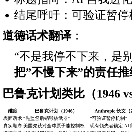
结尾呼吁：可验证暂停
道德话术翻译
：
“不是我停不下来，是别
把”不慢下来”的责任
巴鲁克计划类比（1946 vs 
维度
巴鲁克计划（1946）
Anthropic 长文（
表面话术
“先监督后销毁核武器”
“可验证暂停机制”
真实顺序
美国先获对全球原子能控制权
现有领先者锁定 AI