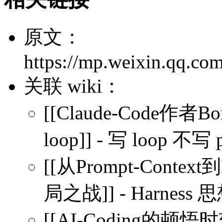
原文：
https://mp.weixin.qq.c
关联 wiki：
[[Claude-Code作者
loop]] - 写 loop 
[[从Prompt-Cont
局之战]] - Harness 
[[AI-Coding的顿