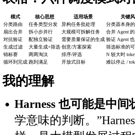
模式
核心思想
适用场景
关键风
分类路由
任务类型分发
异构任务批处理
分类器本身的
扇出合并
拆小步并行
大规模可拆解任务
合并 Agent
对抗验证
配独立验证
需要质量保证的生成
验证 Agent 
生成过滤
大量生成+筛选
创意/方案探索
筛选标准的可
锦标赛
两两淘汰
排序/评选
N 较大时 tok
循环到完成
跑到满足
开放式目标
难以停止 / to
我的理解
Harness 也可能是中
学意味的判断。”Harness 可