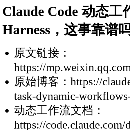
Claude Code 动
Harness，这事靠谱
原文链接：
https://mp.weixin.qq.
原始博客：https://claude.c
task-dynamic-workflows-
动态工作流文档：
https://code.claude.com/