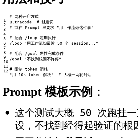
# 两种开启方式
1


ultracode  
# 触发词
2

# 或在 Prompt 里要求 "用工作流做这件事"
3

4

# 配合 /loop 定期执行
5

6


/loop 
"用工作流扫最近 50 个 session..."
7

8

# 配合 /goal 硬性完成条件
9


/goal 
"不找到根因不许停"
10

11

# 限制 token 消耗
"用 10k token 解决"
# 大概一两轮对话
Prompt 模板示例
：
这个测试大概 50 次跑挂
设，不找到经得起验证的根