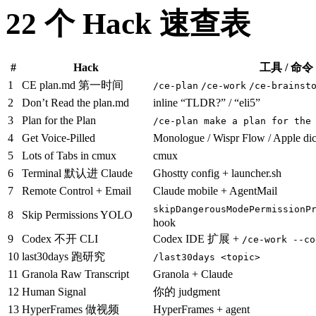
22 个 Hack 速查表
#
Hack
工具 / 命令
1
CE plan.md 第一时间
/ce-plan
/ce-work
/ce-brainst
2
Don’t Read the plan.md
inline “TLDR?” / “eli5”
3
Plan for the Plan
/ce-plan make a plan for the
4
Get Voice-Pilled
Monologue / Wispr Flow / Apple dic
5
Lots of Tabs in cmux
cmux
6
Terminal 默认进 Claude
Ghostty config + launcher.sh
7
Remote Control + Email
Claude mobile + AgentMail
skipDangerousModePermissionP
8
Skip Permissions YOLO
hook
9
Codex 不开 CLI
Codex IDE 扩展 +
/ce-work --co
10
last30days 跑研究
/last30days <topic>
11
Granola Raw Transcript
Granola + Claude
12
Human Signal
你的 judgment
13
HyperFrames 做视频
HyperFrames + agent