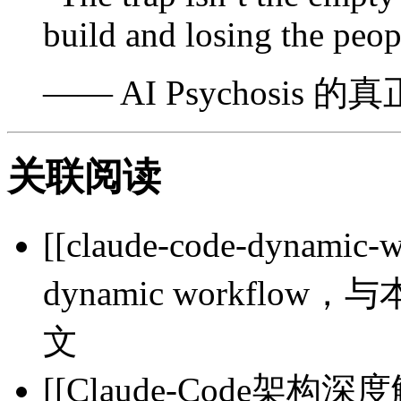
build and losing the peo
—— AI Psychosis 
关联阅读
[[claude-code-dynamic
dynamic workflo
文
[[Claude-Code架