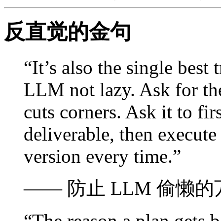
反直觉的金句
“It’s also the single best
LLM not lazy. Ask for the
cuts corners. Ask it to fi
deliverable, then execute 
version every time.”
—— 防止 LLM 偷懒的万能招
“The reason a plan gets b