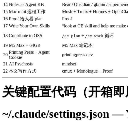
14
Notes as Agent KB
Bear / Obsidian / gbrain / supermem
15
Mac mini 远程工作
Mosh + Tmux + Hermes + OpenCl
16
Proof 给人看 plan
Proof
17
Write Your Own Skills
“look at CE skill and help me make o
18
Contribute to OSS
+
循环
/ce-plan
/ce-work
19
M5 Max + 64GB
M5 Max 笔记本
Printing Press + Agent
20
printingpress.dev
Cookie
21
AI Psychosis
mindset
22
本文写作方式
cmux + Monologue + Proof
关键配置代码（开箱即
~/.claude/settings.jso