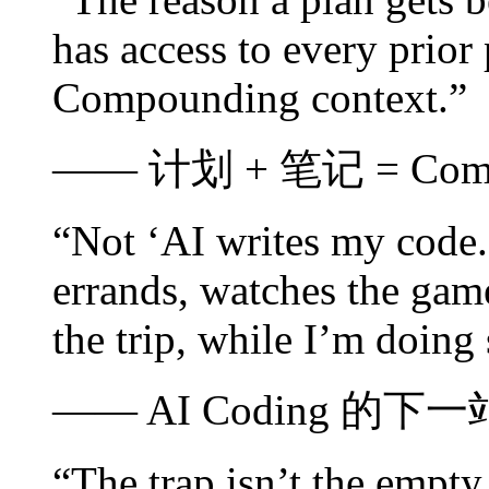
has access to every prior 
Compounding context.”
—— 计划 + 笔记 = Compo
“Not ‘AI writes my code.
errands, watches the gam
the trip, while I’m doing
—— AI Coding 的下一站
“The trap isn’t the empty 