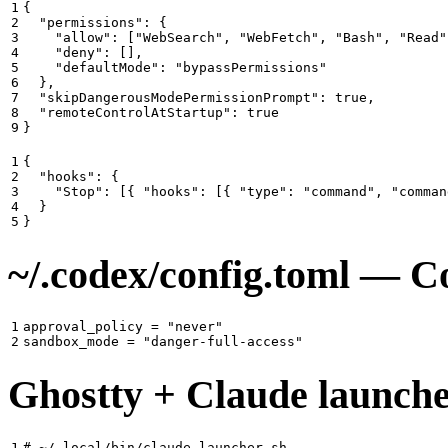
1

{
2

"permissions"
:
{
3

"allow"
:
[
"WebSearch"
,
"WebFetch"
,
"Bash"
,
"Read"
4

"deny"
:
[],
5

"defaultMode"
:
"bypassPermissions"
6

},
7

"skipDangerousModePermissionPrompt"
:
true
,
8

"remoteControlAtStartup"
:
true
}
1

{
2

"hooks"
:
{
3

"Stop"
:
[{
"hooks"
:
[{
"type"
:
"command"
,
"comman
4

}
}
~/.codex/config.toml —
1

approval_policy
=
"never"
sandbox_mode
=
"danger-full-access"
Ghostty + Claude launch
1

# ~/.local/bin/claude-launcher.sh