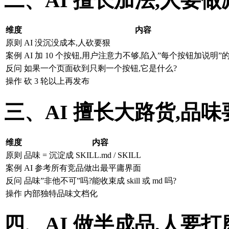
二、AI 擅长加法,人要做
维度
内容
原则
AI 没沉没成本,人砍要狠
案例
AI 加 10 个按钮,用户注意力不够,陷入”每个按钮加说明
反问
如果一个页面砍到只剩一个按钮,它是什么?
操作
砍 3 轮以上再发布
三、AI 擅长大路货,品味要沉
维度
内容
原则
品味 = 沉淀成 SKILL.md / SKILL
案例
AI 参考所有竞品做出最平庸界面
反问
品味”非他不可”吗?能收束成 skill 或 md 吗?
操作
内部独特品味文档化
四、AI 做半成品,人要打磨